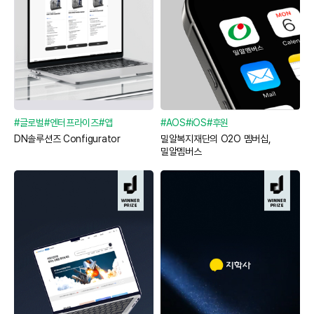
#글로벌
#엔터프라이즈
#앱
#AOS
#iOS
#후원
DN솔루션즈 Configurator
밀알복지재단의 O2O 멤버십,
밀알멤버스