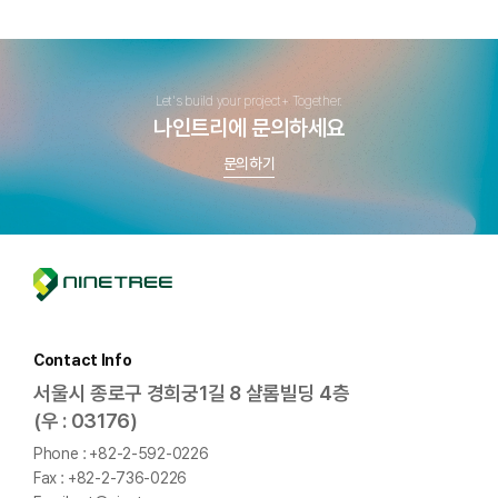
Let's build your project+ Together.
나인트리에 문의하세요
문의하기
n
i
n
e
t
Contact Info
r
서울시 종로구 경희궁1길 8 샬롬빌딩 4층
e
(우 : 03176)
e
Phone
+82-2-592-0226
Fax
+82-2-736-0226