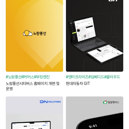
#노랑풍선
#커머스
#부킹엔진
#엔터프라이즈
#임베디드
#클라우드
노랑풍선시티버스 홈페이지 개편 및
현대자동차 GIT
운영