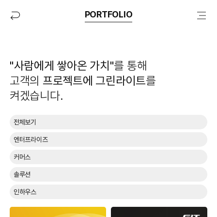
PORTFOLIO
"사람에게 쌓아온 가치"
를 통해
고객의
프로젝트에 그린라이트
를
켜겠습니다.
분
전체보기
야
선
엔터프라이즈
택
커머스
솔루션
인하우스