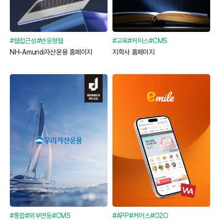
#웹접근성
#반응형웹
#교육
#커머스
#CMS
NH-Amundi자산운용 홈페이지
지학사 홈페이지
#통합
#외부연동
#CMS
#APP
#커머스
#O2O