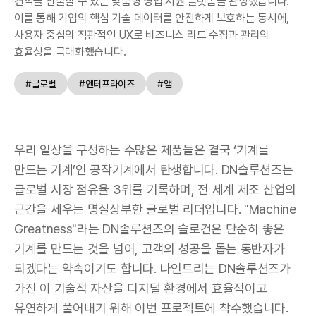
견적을 산출할 수 있는 맞춤형 영업 지원 플랫폼을 완성했습니다.
이를 통해 기업의 핵심 기술 데이터를 안전하게 보호하는 동시에,
사용자 중심의 직관적인 UX로 비즈니스 리드 수집과 관리의
효율성을 극대화했습니다.
#글로벌
#엔터프라이즈
#앱
DN솔루션즈 Configurator
우리 일상을 구성하는 수많은 제품들은 결국 ‘기계를
만드는 기계’인 공작기계에서 탄생합니다. DN솔루션즈는
글로벌 시장 점유율 3위를 기록하며, 전 세계 제조 산업의
근간을 세우는 명실상부한 글로벌 리더입니다. "Machine
Greatness"라는 DN솔루션즈의 슬로건은 단순히 좋은
기계를 만드는 것을 넘어, 고객의 성공을 돕는 동반자가
되겠다는 약속이기도 합니다. 나인트리는 DN솔루션즈가
가진 이 기술적 자산을 디지털 환경에서 효율적이고
유연하게 풀어내기 위해 이번 프로젝트에 착수했습니다.