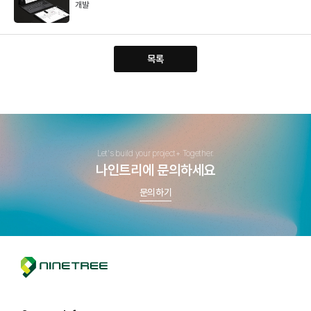
개발
목록
Let's build your project+ Together.
나인트리에 문의하세요
문의하기
n
i
n
e