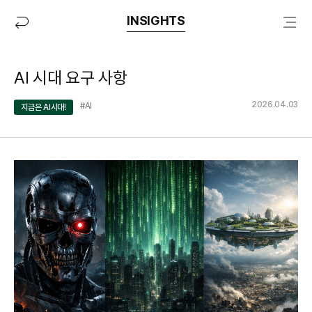
INSIGHTS
AI 시대 요구 사항
2026.04.03
분
태
작
#AI
지금은 AI시대!
야
그
성
일