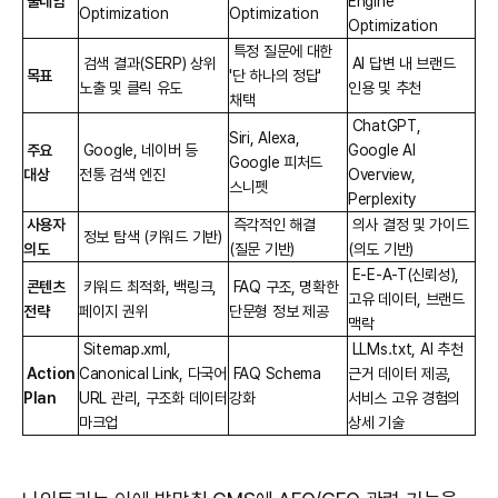
풀네임
Engine
Optimization
Optimization
Optimization
특정 질문에 대한
검색 결과(SERP) 상위
AI 답변 내 브랜드
목표
'단 하나의 정답'
노출 및 클릭 유도
인용 및 추천
채택
ChatGPT,
Siri, Alexa,
주요
Google, 네이버 등
Google AI
Google 피처드
대상
전통 검색 엔진
Overview,
스니펫
Perplexity
사용자
즉각적인 해결
의사 결정 및 가이드
정보 탐색 (키워드 기반)
의도
(질문 기반)
(의도 기반)
E-E-A-T(신뢰성),
콘텐츠
키워드 최적화, 백링크,
FAQ 구조, 명확한
고유 데이터, 브랜드
전략
페이지 권위
단문형 정보 제공
맥락
Sitemap.xml,
LLMs.txt, AI 추천
Action
Canonical Link, 다국어
FAQ Schema
근거 데이터 제공,
Plan
URL 관리, 구조화 데이터
강화
서비스 고유 경험의
마크업
상세 기술