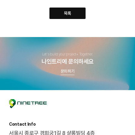
목록
Let's build your project+ Together.
나인트리에 문의하세요
문의하기
n
i
n
e
t
Contact Info
r
서울시 종로구 경희궁1길 8 샬롬빌딩 4층
e